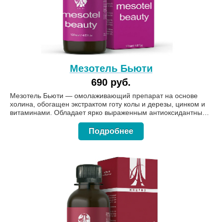
Мезотель Бьюти
690 руб.
Мезотель Бьюти — омолаживающий препарат на основе
холина, обогащен экстрактом готу колы и дерезы, цинком и
витаминами. Обладает ярко выраженным антиоксидантным
действием, а также противовирусным и противомикробным,
способствует выведению из организма солей тяжелых
Подробнее
металлов и токсинов, повышает иммунитет, снижает риск
онкопатологии. Форма выпуска: 120 мл.