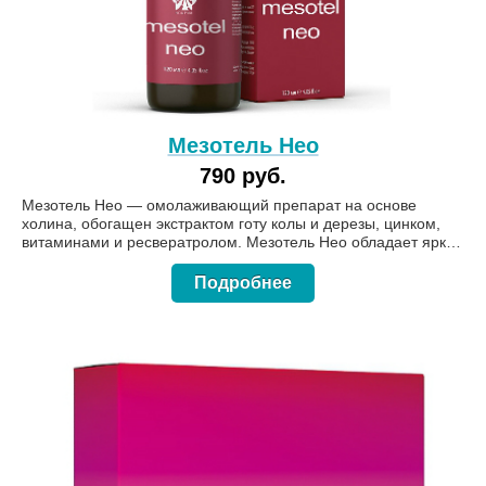
Мезотель Нео
790 руб.
Мезотель Нео — омолаживающий препарат на основе
холина, обогащен экстрактом готу колы и дерезы, цинком,
витаминами и ресвератролом. Мезотель Нео обладает ярко
выраженным антиоксидантным действием, а также
противовирусным и противомикробным, способствует
Подробнее
выведению из организма солей тяжелых металлов и
токсинов, повышает иммунитет, снижает риск женской
онкопатологии. Форма выпуска: 120 мл.