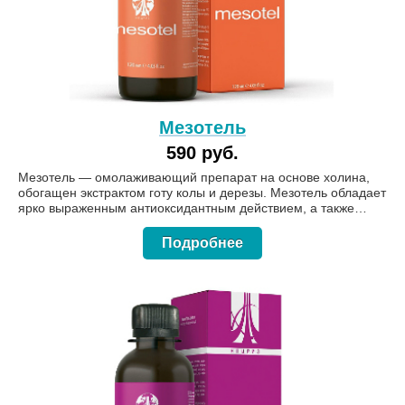
Мезотель
590 руб.
Мезотель — омолаживающий препарат на основе холина,
обогащен экстрактом готу колы и дерезы. Мезотель обладает
ярко выраженным антиоксидантным действием, а также
противовирусным и противомикробным, способствует
выведению из организма солей тяжелых металлов и
Подробнее
токсинов, повышает иммунитет, снижает риск онкопатологии.
Форма выпуска: 120 мл.